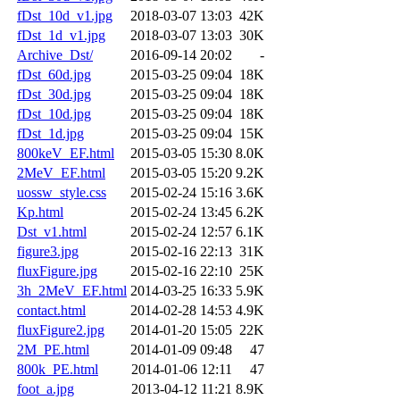
fDst_10d_v1.jpg
2018-03-07 13:03
42K
fDst_1d_v1.jpg
2018-03-07 13:03
30K
Archive_Dst/
2016-09-14 20:02
-
fDst_60d.jpg
2015-03-25 09:04
18K
fDst_30d.jpg
2015-03-25 09:04
18K
fDst_10d.jpg
2015-03-25 09:04
18K
fDst_1d.jpg
2015-03-25 09:04
15K
800keV_EF.html
2015-03-05 15:30
8.0K
2MeV_EF.html
2015-03-05 15:20
9.2K
uossw_style.css
2015-02-24 15:16
3.6K
Kp.html
2015-02-24 13:45
6.2K
Dst_v1.html
2015-02-24 12:57
6.1K
figure3.jpg
2015-02-16 22:13
31K
fluxFigure.jpg
2015-02-16 22:10
25K
3h_2MeV_EF.html
2014-03-25 16:33
5.9K
contact.html
2014-02-28 14:53
4.9K
fluxFigure2.jpg
2014-01-20 15:05
22K
2M_PE.html
2014-01-09 09:48
47
800k_PE.html
2014-01-06 12:11
47
foot_a.jpg
2013-04-12 11:21
8.9K