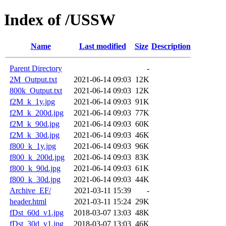
Index of /USSW
Name
Last modified
Size
Description
Parent Directory
-
2M_Output.txt
2021-06-14 09:03
12K
800k_Output.txt
2021-06-14 09:03
12K
f2M_k_1y.jpg
2021-06-14 09:03
91K
f2M_k_200d.jpg
2021-06-14 09:03
77K
f2M_k_90d.jpg
2021-06-14 09:03
60K
f2M_k_30d.jpg
2021-06-14 09:03
46K
f800_k_1y.jpg
2021-06-14 09:03
96K
f800_k_200d.jpg
2021-06-14 09:03
83K
f800_k_90d.jpg
2021-06-14 09:03
61K
f800_k_30d.jpg
2021-06-14 09:03
44K
Archive_EF/
2021-03-11 15:39
-
header.html
2021-03-11 15:24
29K
fDst_60d_v1.jpg
2018-03-07 13:03
48K
fDst_30d_v1.jpg
2018-03-07 13:03
46K